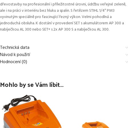
dřevostavby na profesionální i příležitostné úrovni, údržbu veřejné zeleně,
ale i na práci v interiéru bez hluku a spalin. S řetězem STIHL 1/4″ PM3
vyvinutým speciálně pro fascinující řezný výkon. Velmi pohodlná a
jednoduchá obsluha. K dostání v provedení SET s akumulátorem AP 300 a
nabíječkou AL 300 nebo SET+ s 2x AP 300 S a nabíječkou AL 300.
Technická data
Návod k použití
Hodnocení (0)
Mohlo by se Vám líbit…