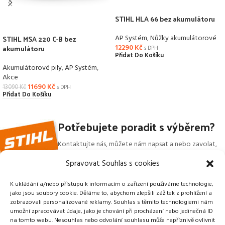
STIHL HLA 66 bez akumulátoru
STIHL MSA 220 C-B bez
AP Systém
,
Nůžky akumulátorové
akumulátoru
12290
Kč
s DPH
Přidat Do Košíku
Akumulátorové pily
,
AP Systém
,
Akce
11690
Kč
13090
Kč
s DPH
Přidat Do Košíku
Potřebujete poradit s výběrem?
Kontaktujte nás, můžete nám napsat a nebo zavolat,
rádi Vám produkt představíme a pomůžeme vybrat.
Spravovat Souhlas s cookies
+420 722 600 516
K ukládání a/nebo přístupu k informacím o zařízení používáme technologie,
jako jsou soubory cookie. Děláme to, abychom zlepšili zážitek z prohlížení a
zobrazovali personalizované reklamy. Souhlas s těmito technologiemi nám
umožní zpracovávat údaje, jako je chování při procházení nebo jedinečná ID
na tomto webu. Nesouhlas nebo odvolání souhlasu může nepříznivě ovlivnit