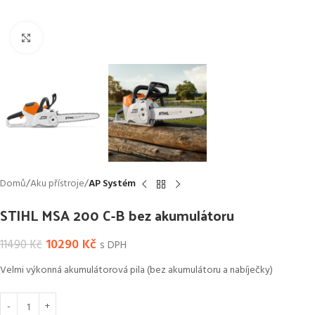
Click to enlarge
Domů
Aku přístroje
AP Systém
STIHL MSA 200 C-B bez akumulátoru
10290
Kč
11490
Kč
s DPH
Velmi výkonná akumulátorová pila (bez akumulátoru a nabíječky)